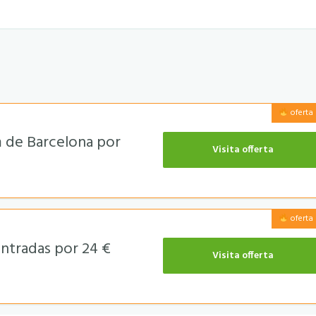
oferta 
m de Barcelona por
Visita offerta
oferta 
entradas por 24 €
Visita offerta