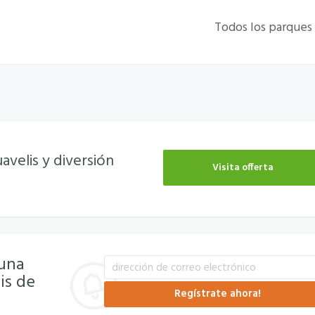
Todos los parques
avelis y diversión
Visita offerta
 una
is de