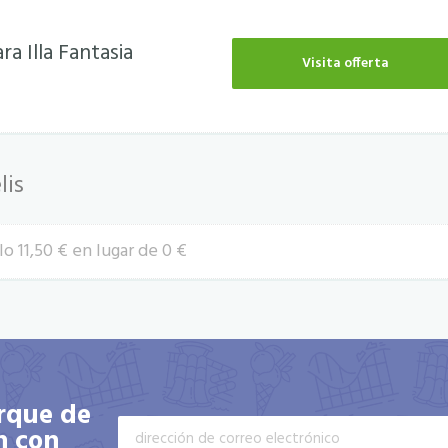
ra Illa Fantasia
Visita offerta
lis
o 11,50 € en lugar de 0 €
arque de
n con