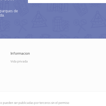
 parques de
da.
Informacion
Vida privada
no pueden ser publicadas por terceros sin el permiso